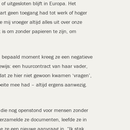
f uitgesloten blijft in Europa. Het
kaart geen toegang had tot werk of hoger
ij vroeger altijd alles uit over onze
t is om zonder papieren te zijn, om
en bepaald moment kreeg ze een negatieve
wijs: een huurcontract van haar vader,
at ze hier niet gewoon kwamen ‘vragen’,
oeite mee had – altijd ergens aanwezig.
es die nog openstond voor mensen zonder
 verzamelde ze documenten, leefde ze in
e ze een nieuwe aanvraag in. “Ik stak