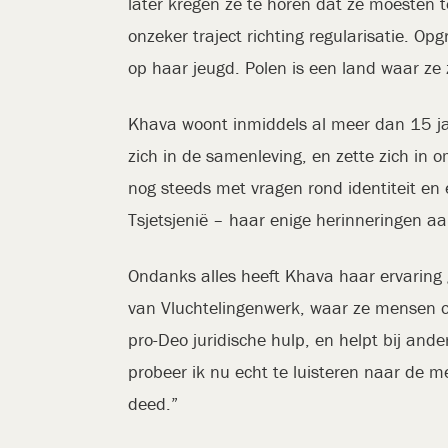
later kregen ze te horen dat ze moesten 
onzeker traject richting regularisatie. 
op haar jeugd. Polen is een land waar ze 
Khava woont inmiddels al meer dan 15 jaar
zich in de samenleving, en zette zich in o
nog steeds met vragen rond identiteit en 
Tsjetsjenië – haar enige herinneringen 
Ondanks alles heeft Khava haar ervaring g
van Vluchtelingenwerk, waar ze mensen on
pro-Deo juridische hulp, en helpt bij and
probeer ik nu echt te luisteren naar de m
deed.”