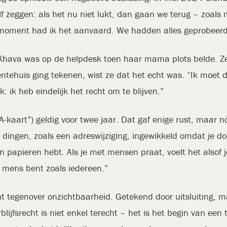
f zeggen: als het nu niet lukt, dan gaan we terug – zoals mij
 moment had ik het aanvaard. We hadden alles geprobeerd
s. Khava was op de helpdesk toen haar mama plots belde. 
tehuis ging tekenen, wist ze dat het echt was. “Ik moet d
: ik heb eindelijk het recht om te blijven.”
(“A-kaart”) geldig voor twee jaar. Dat gaf enige rust, maar 
e dingen, zoals een adreswijziging, ingewikkeld omdat je d
n papieren hebt. Als je met mensen praat, voelt het also
n mens bent zoals iedereen.”
cht tegenover onzichtbaarheid. Getekend door uitsluiting,
lijfsrecht is niet enkel terecht – het is het begin van ee