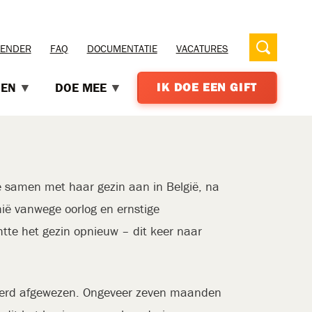
LENDER
FAQ
DOCUMENTATIE
VACATURES
OEN
DOE MEE
IK DOE EEN GIFT
 samen met haar gezin aan in België, na
nië vanwege oorlog en ernstige
tte het gezin opnieuw – dit keer naar
 werd afgewezen. Ongeveer zeven maanden