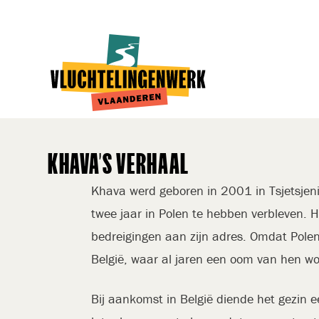
Overslaan
en
naar
de
inhoud
gaan
KHAVA’S VERHAAL
Khava werd geboren in 2001 in Tsjetsjen
twee jaar in Polen te hebben verbleven. H
bedreigingen aan zijn adres. Omdat Polen
België, waar al jaren een oom van hen w
Bij aankomst in België diende het gezi