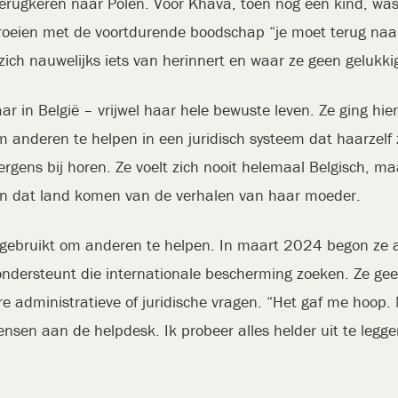
terugkeren naar Polen. Voor Khava, toen nog een kind, was
Opgroeien met de voortdurende boodschap “je moet terug naa
zich nauwelijks iets van herinnert en waar ze geen gelukki
 in België – vrijwel haar hele bewuste leven. Ze ging hier 
m anderen te helpen in een juridisch systeem dat haarzelf z
ergens bij horen. Ze voelt zich nooit helemaal Belgisch, 
aan dat land komen van de verhalen van haar moeder.
ebruikt om anderen te helpen. In maart 2024 begon ze als v
dersteunt die internationale bescherming zoeken. Ze geeft
ere administratieve of juridische vragen. “Het gaf me hoop
ensen aan de helpdesk. Ik probeer alles helder uit te legg