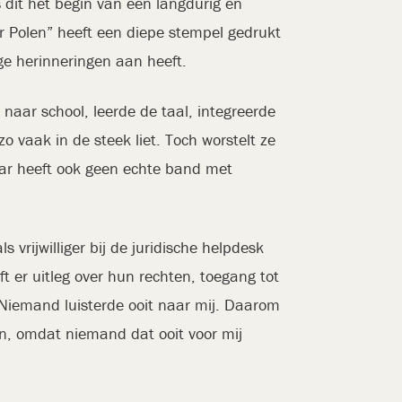
 dit het begin van een langdurig en
r Polen” heeft een diepe stempel gedrukt
ge herinneringen aan heeft.
naar school, leerde de taal, integreerde
o vaak in de steek liet. Toch worstelt ze
maar heeft ook geen echte band met
rijwilliger bij de juridische helpdesk
 er uitleg over hun rechten, toegang tot
. Niemand luisterde ooit naar mij. Daarom
en, omdat niemand dat ooit voor mij