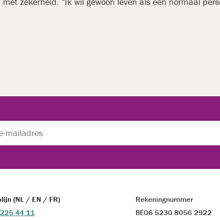
, met zekerheid. “Ik wil gewoon leven als een normaal pers
olijn (NL / EN / FR)
Rekeningnummer
 225 44 11
BE06 5230 8056 2922