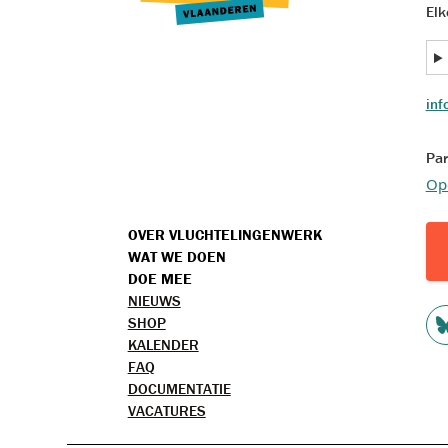
Elk
inf
Par
Op
VOET
OVER VLUCHTELINGENWERK
WAT WE DOEN
MENU
DOE MEE
TOPMENU
NIEUWS
S
SHOP
KALENDER
M
FAQ
DOCUMENTATIE
VACATURES