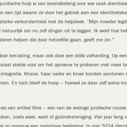
uridische hulp is van levensbelang voor wie vaak stemloos o
l in een tijd waarin ze door het gebrek aan een identiteits
sterke verbondenheid met de helpdesk. “Mijn moeder legde m
 natuurlijk om nu zelf dingen uit te leggen. Ik weet hoe he
nderen helpen die door hetzelfde gaan, geeft me zin.”
oor berusting, maar ook door een stille volharding. Op e
ocaat stelde voor om het opnieuw te proberen met meer be
ntegratie. Khava, haar vader en broer konden aantonen d
horen. En toch bleef de hoop – hoewel ze daar zelf soms m
is van artikel 9bis – een van de weinige juridische rout
en, zoals asiel, werk of gezinshereniging. Vier jaar lang
eg ze opnieuw een negatieve beslissing. In mei 2024 diend