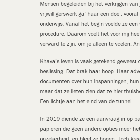
Mensen begeleiden bij het verkrijgen van j
vrijwilligerswerk gaf haar een doel, voora
onderwijs. Vanaf het begin voelde ze een 
procedure. Daarom voelt het voor mij heel
verward te zijn, om je alleen te voelen. A
Khava’s leven is vaak getekend geweest d
beslissing. Dat brak haar hoop. Haar adv
documenten over hun inspanningen, hun i
maar dat ze lieten zien dat ze hier thuis
Een lichtje aan het eind van de tunnel.
In 2019 diende ze een aanvraag in op bas
papieren die geen andere opties meer hebb
onzekerheid, en bleef ze hopen. Toch kre