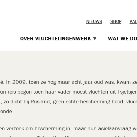
TOPMENU
NIEUWS
SHOP
KA
OVER VLUCHTELINGENWERK
WAT WE D
ië. In 2009, toen ze nog maar acht jaar oud was, kwam ze
un reis begon toen haar vader moest vluchten uit Tsjetsje
, zo dicht bij Rusland, geen echte bescherming bood, vluch
oonde.
n een verzoek om bescherming in, maar hun asielaanvraag