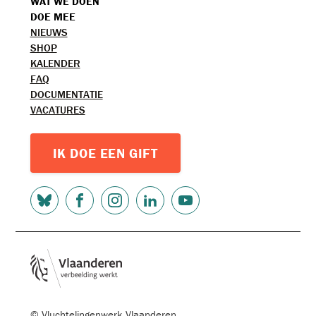
WAT WE DOEN
MENU
DOE MEE
TOPMENU
NIEUWS
SHOP
KALENDER
FAQ
DOCUMENTATIE
VACATURES
IK DOE EEN GIFT
SOCIAL
MEDIA
© Vluchtelingenwerk Vlaanderen