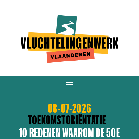
Overslaan
en
naar
de
inhoud
gaan
08-07-2026
TOEKOMSTORIËNTATIE -
10 REDENEN WAAROM DE 50E