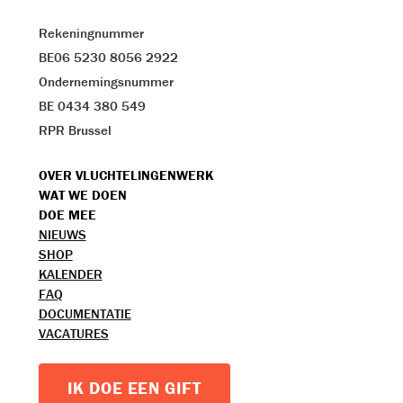
Rekeningnummer
BE06 5230 8056 2922
Ondernemingsnummer
BE 0434 380 549
RPR Brussel
VOET
OVER VLUCHTELINGENWERK
WAT WE DOEN
MENU
DOE MEE
TOPMENU
NIEUWS
SHOP
KALENDER
FAQ
DOCUMENTATIE
VACATURES
IK DOE EEN GIFT