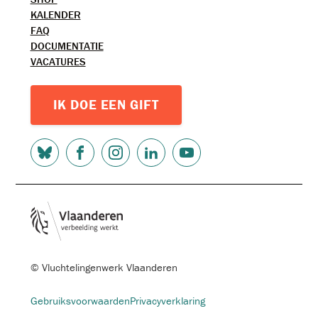
KALENDER
FAQ
DOCUMENTATIE
VACATURES
IK DOE EEN GIFT
SOCIAL
MEDIA
© Vluchtelingenwerk Vlaanderen
FOOTER-
Gebruiksvoorwaarden
Privacyverklaring