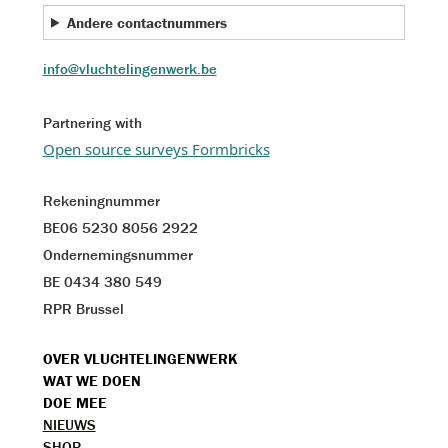
Andere contactnummers
info@vluchtelingenwerk.be
Partnering with
Open source surveys Formbricks
Rekeningnummer
BE06 5230 8056 2922
Ondernemingsnummer
BE 0434 380 549
RPR Brussel
VOET
OVER VLUCHTELINGENWERK
WAT WE DOEN
MENU
DOE MEE
TOPMENU
NIEUWS
SHOP