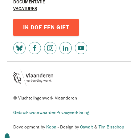
DOCUMENTATIE
VACATURES
IK DOE EEN GIFT
SOCIAL
MEDIA
© Vluchtelingenwerk Vlaanderen
FOOTER-
Gebruiksvoorwaarden
Privacyverklaring
MENU
Development by
Koba
- Design by
Oswalt
&
Tim Bisschop