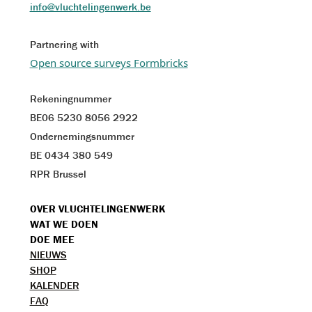
info@vluchtelingenwerk.be
Partnering with
Open source surveys Formbricks
Rekeningnummer
BE06 5230 8056 2922
Ondernemingsnummer
BE 0434 380 549
RPR Brussel
VOET
OVER VLUCHTELINGENWERK
WAT WE DOEN
MENU
DOE MEE
TOPMENU
NIEUWS
SHOP
KALENDER
FAQ