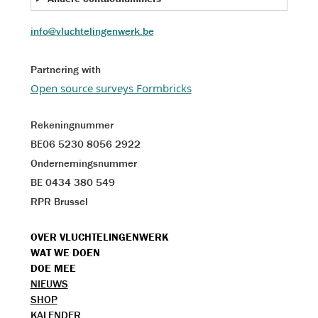
info@vluchtelingenwerk.be
Partnering with
Open source surveys Formbricks
Rekeningnummer
BE06 5230 8056 2922
Ondernemingsnummer
BE 0434 380 549
RPR Brussel
VOET
OVER VLUCHTELINGENWERK
WAT WE DOEN
MENU
DOE MEE
TOPMENU
NIEUWS
SHOP
KALENDER