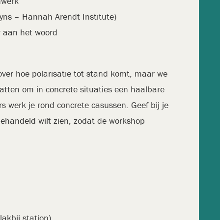
nwerk
yns – Hannah Arendt Institute)
r aan het woord
 over hoe polarisatie tot stand komt, maar we
vatten om in concrete situaties een haalbare
 werk je rond concrete casussen. Geef bij je
e behandeld wilt zien, zodat de workshop
akbij station)