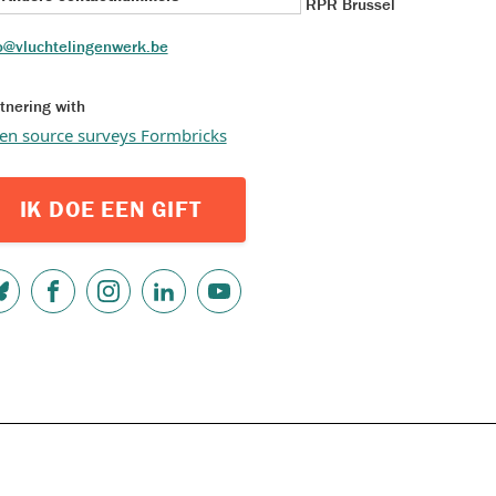
RPR Brussel
o@vluchtelingenwerk.be
tnering with
en source surveys Formbricks
IK DOE EEN GIFT
OCIAL
EDIA