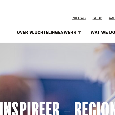
TOPMENU
NIEUWS
SHOP
KA
OVER VLUCHTELINGENWERK
WAT WE D
 INSPIREER – REGI