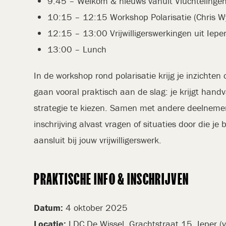
9:45 – Welkom & nieuws vanuit Vluchtelinge
10:15 – 12:15 Workshop Polarisatie (Chris W
12:15 – 13:00 Vrijwilligerswerkingen uit Iepe
13:00 – Lunch
In de workshop rond polarisatie krijg je inzichten
gaan vooral praktisch aan de slag: je krijgt hand
strategie te kiezen. Samen met andere deelnemers
inschrijving alvast vragen of situaties door die j
aansluit bij jouw vrijwilligerswerk.
PRAKTISCHE INFO & INSCHRIJVEN
Datum:
4 oktober 2025
Locatie:
LDC De Wissel, Grachtstraat 15, Ieper (vl