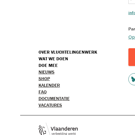
inf
Par
Op
VOET
OVER VLUCHTELINGENWERK
WAT WE DOEN
MENU
DOE MEE
TOPMENU
NIEUWS
S
SHOP
KALENDER
M
FAQ
DOCUMENTATIE
VACATURES