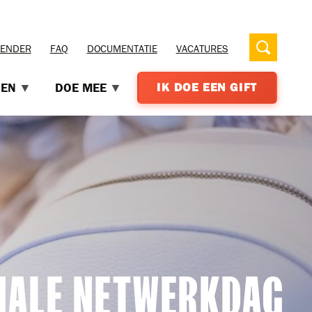
LENDER
FAQ
DOCUMENTATIE
VACATURES
OEN
DOE MEE
IK DOE EEN GIFT
ONALE NETWERKDAG