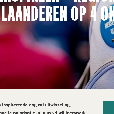
VLAANDEREN OP 4 O
en inspirerende dag vol uitwisseling,
e je polarisatie in jouw vrijwilligerswerk