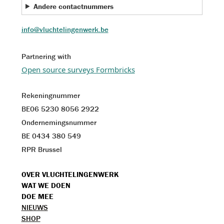
Andere contactnummers
info@vluchtelingenwerk.be
Partnering with
Open source surveys Formbricks
Rekeningnummer
BE06 5230 8056 2922
Ondernemingsnummer
BE 0434 380 549
RPR Brussel
VOET
OVER VLUCHTELINGENWERK
WAT WE DOEN
MENU
DOE MEE
TOPMENU
NIEUWS
SHOP