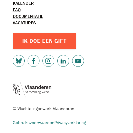
KALENDER
FAQ
DOCUMENTATIE
VACATURES
IK DOE EEN GIFT
SOCIAL
MEDIA
© Vluchtelingenwerk Vlaanderen
FOOTER-
Gebruiksvoorwaarden
Privacyverklaring