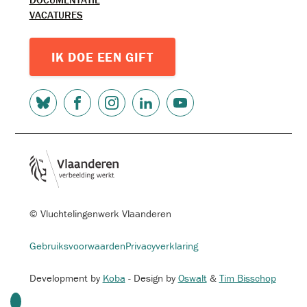
VACATURES
IK DOE EEN GIFT
SOCIAL
MEDIA
© Vluchtelingenwerk Vlaanderen
FOOTER-
Gebruiksvoorwaarden
Privacyverklaring
MENU
Development by
Koba
- Design by
Oswalt
&
Tim Bisschop