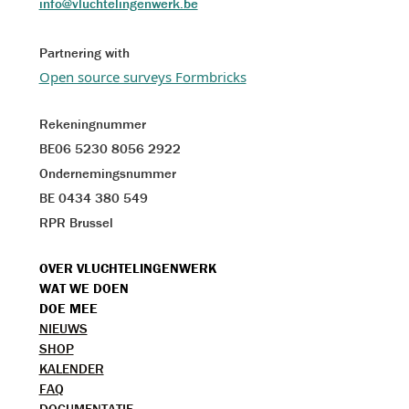
info@vluchtelingenwerk.be
Partnering with
Open source surveys Formbricks
Rekeningnummer
BE06 5230 8056 2922
Ondernemingsnummer
BE 0434 380 549
RPR Brussel
VOET
OVER VLUCHTELINGENWERK
WAT WE DOEN
MENU
DOE MEE
TOPMENU
NIEUWS
SHOP
KALENDER
FAQ
DOCUMENTATIE