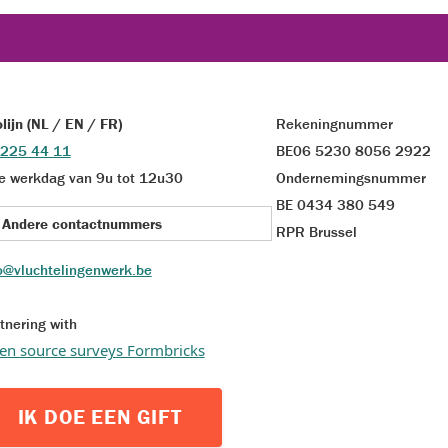
olijn (NL / EN / FR)
Rekeningnummer
 225 44 11
BE06 5230 8056 2922
e werkdag van 9u tot 12u30
Ondernemingsnummer
BE 0434 380 549
Andere contactnummers
RPR Brussel
o@vluchtelingenwerk.be
tnering with
en source surveys Formbricks
IK DOE EEN GIFT