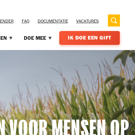
LENDER
FAQ
DOCUMENTATIE
VACATURES
OEN
DOE MEE
IK DOE EEN GIFT
N VOOR MENSEN OP