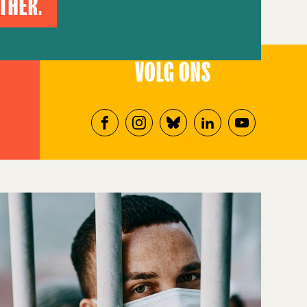
THER.
VOLG ONS