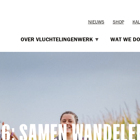
TOPMENU
NIEUWS
SHOP
KA
OVER VLUCHTELINGENWERK
WAT WE D
26: SAMEN WANDELE