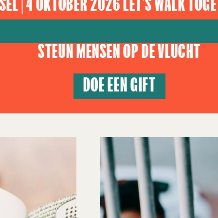
SEL | 4 OKTOBER 2026 LET'S WALK TOGE
STEUN MENSEN OP DE VLUCHT
DOE EEN GIFT