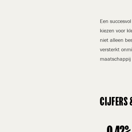
Een succesvol 
kiezen voor k
niet alleen b
versterkt onmi
maatschappij
CIJFERS 