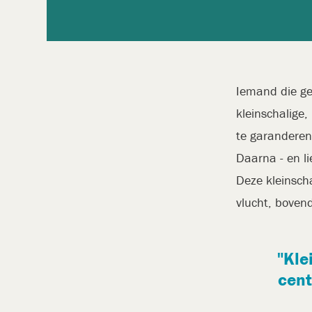
Iemand die ge
kleinschalige,
te garanderen
Daarna - en li
Deze kleinscha
vlucht, boven
"Kle
cent