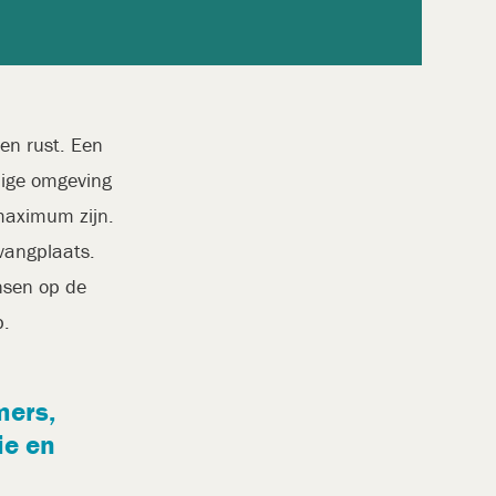
en rust. Een
ilige omgeving
maximum zijn.
pvangplaats.
ensen op de
p.
mers,
ie en