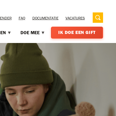
LENDER
FAQ
DOCUMENTATIE
VACATURES
OEN
DOE MEE
IK DOE EEN GIFT